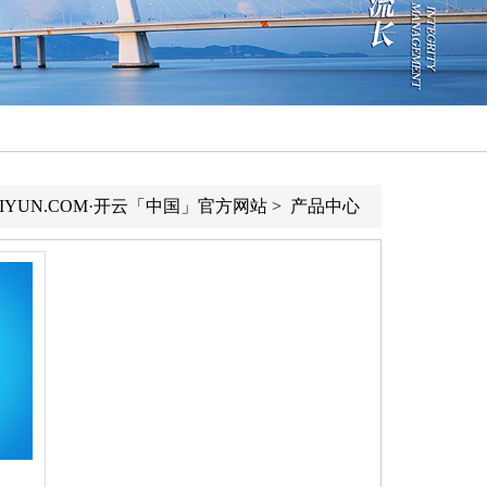
AIYUN.COM·开云「中国」官方网站
>
产品中心