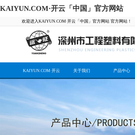
KAIYUN.COM·开云「中国」官方网站
欢迎进入KAIYUN.COM·开云「中国」官方网站 官方网站！
KAIYUN.COM·开云
关于我们
产品中心
「中国」官方网站