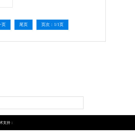
一页
尾页
页次：1/1页
 技术支持：