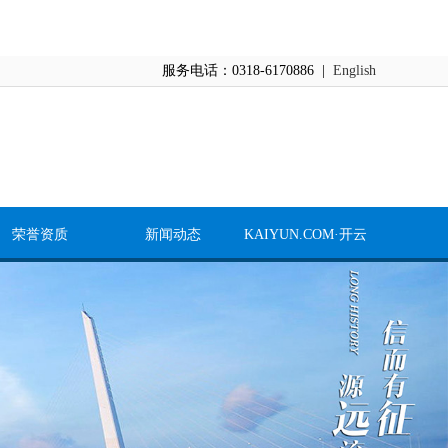
服务电话：0318-6170886 |
English
荣誉资质
新闻动态
KAIYUN.COM·开云
「中国」官方网站